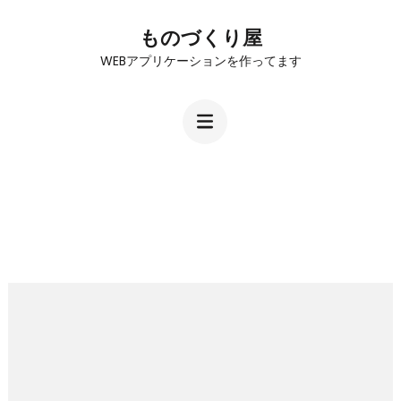
コ
ものづくり屋
ン
WEBアプリケーションを作ってます
テ
ン
ツ
へ
ス
キ
ッ
プ
(Enter
を